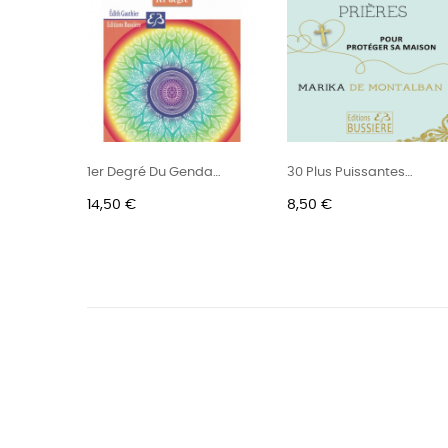
T
1er Degré Du Gendaï
30 Plus Puissantes
Reiki
Prières...
Prix
Prix
14,50 €
8,50 €