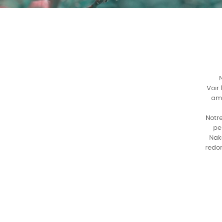
Voir 
amé
Notr
pe
Naka
redon