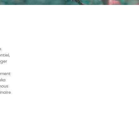
.
ntiel,
nger
ement
lia
 nous
inaire