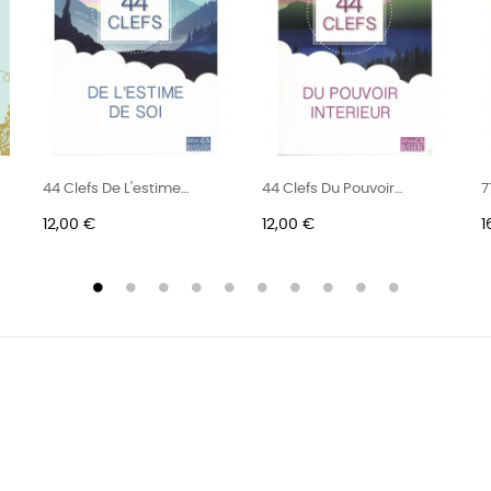
44 Clefs De L'estime
44 Clefs Du Pouvoir
7
De Soi
Intérieur
V
Prix
Prix
P
12,00 €
12,00 €
1