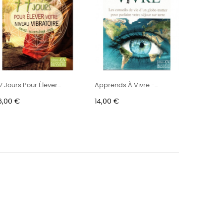
7 Jours Pour Élever
Apprends À Vivre -
BIOCHIMI
otre...
Les...
rix
Prix
Prix
6,00 €
14,00 €
3,10 €