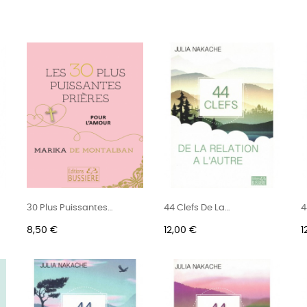
LES OUVRAGES SUR CE THÈME
30 Plus Puissantes
44 Clefs De La
4
Prières...
Relation À...
R
Prix
Prix
P
8,50 €
12,00 €
1