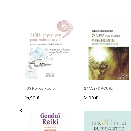
NT
108 Perles Pour
27 CLEFS POUR
Embellir La...
REVELER VOTRE...
Prix
Prix
14,90 €
14,00 €