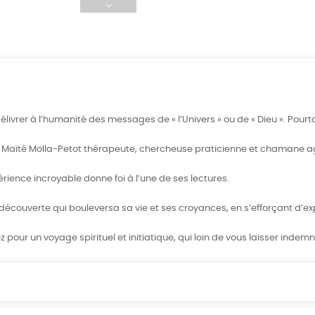
vrer à l’humanité des messages de « l’Univers » ou de « Dieu ». Pourta
Maïté Molla-Petot thérapeute, chercheuse praticienne et chamane agu
ience incroyable donne foi à l’une de ses lectures.
 découverte qui bouleversa sa vie et ses croyances, en s’efforçant d’e
ez pour un voyage spirituel et initiatique, qui loin de vous laisser inde