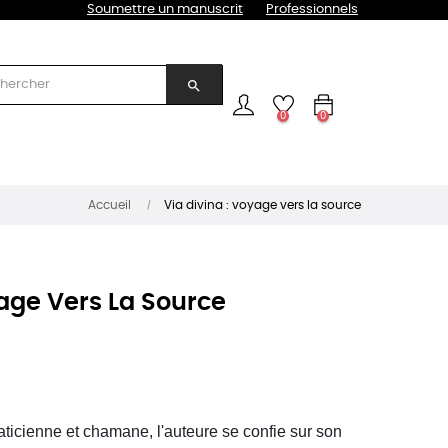
Soumettre un manuscrit
Professionnels
search
0
0
Accueil
Via divina : voyage vers la source
yage Vers La Source
ticienne et chamane, l'auteure se confie sur son