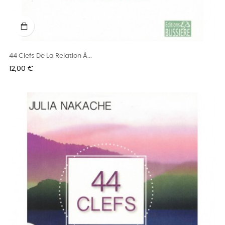
44 Clefs De La Relation À...
Prix
12,00 €