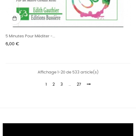
5 Minutes Pour Méditer -...
Prix
6,00 €
Affichage 1-20 de 533 article(s)
1
2
3
…
27