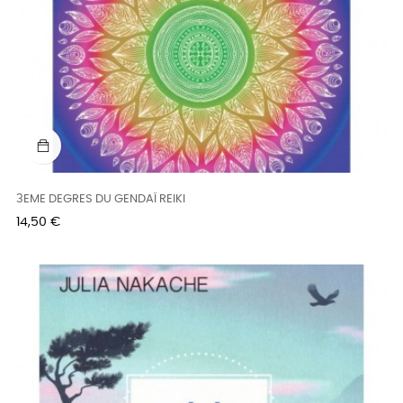
3EME DEGRES DU GENDAÏ REIKI
Prix
14,50 €