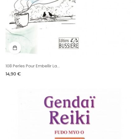
108 Perles Pour Embellir La...
Prix
14,90 €