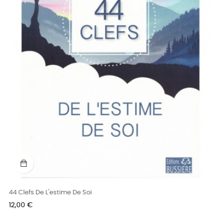
44 Clefs De L'estime De Soi
Prix
12,00 €