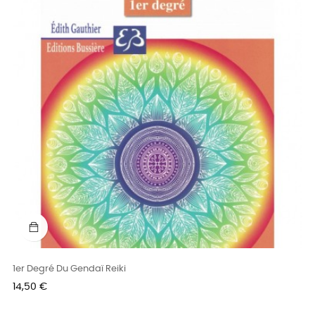
1er Degré Du Gendaï Reiki
Prix
14,50 €