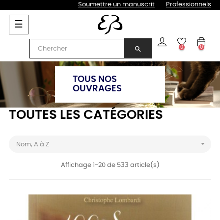
Soumettre un manuscrit
Professionnels
Basculer
☰
la
navigation
0
0
search
TOUS NOS
OUVRAGES
TOUTES LES CATÉGORIES

Nom, A à Z
Affichage 1-20 de 533 article(s)