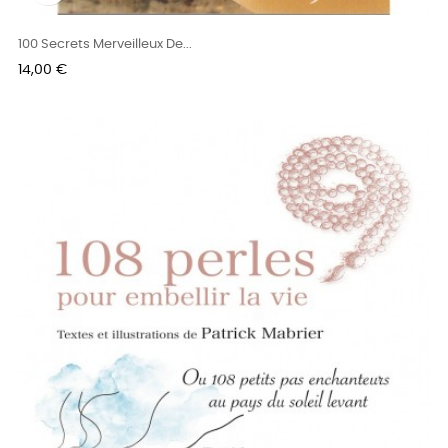
100 Secrets Merveilleux De...
Prix
14,00 €