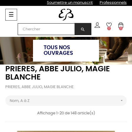
Soumettre un manuscrit
Professionnels
Basculer
☰
la
navigation
0
0
search
TOUS NOS
OUVRAGES
PRIERES, ABBE JULIO, MAGIE
BLANCHE
PRIERES, ABBE JULIO, MAGIE BLANCHE

Nom, A à Z
Affichage 1-20 de 148 article(s)