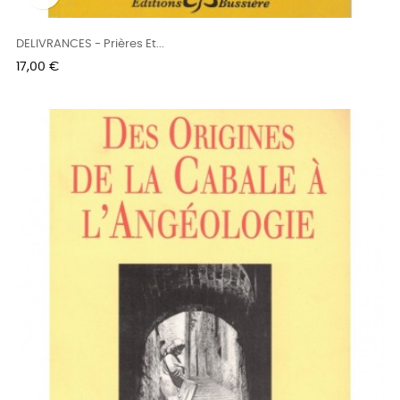
DELIVRANCES - Prières Et...
Prix
17,00 €