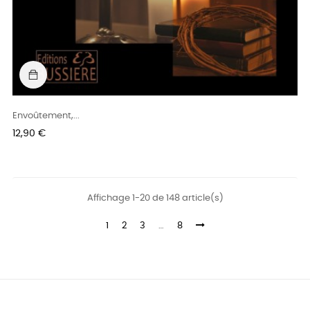
Envoûtement,...
Prix
12,90 €
Affichage 1-20 de 148 article(s)
1
2
3
…
8