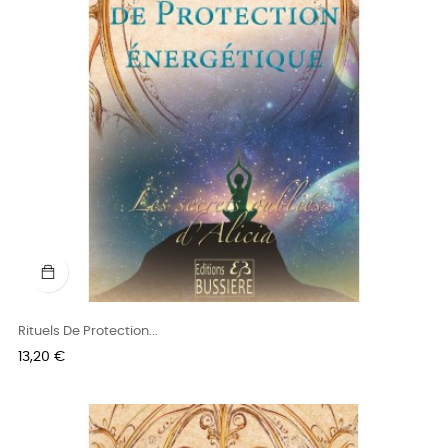
Rituels De Protection...
Prix
13,20 €