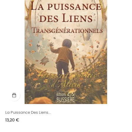
La Puissance Des Liens...
Prix
13,20 €