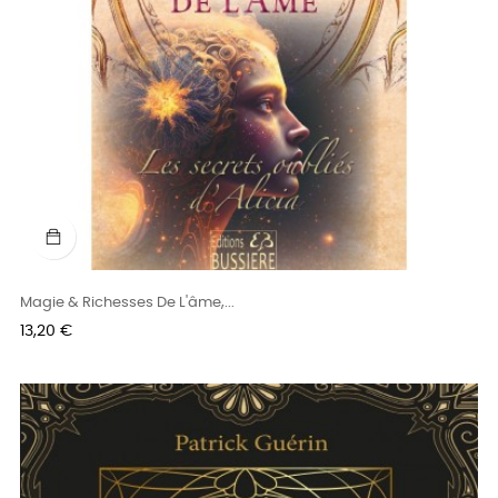
Magie & Richesses De L'âme,...
Prix
13,20 €