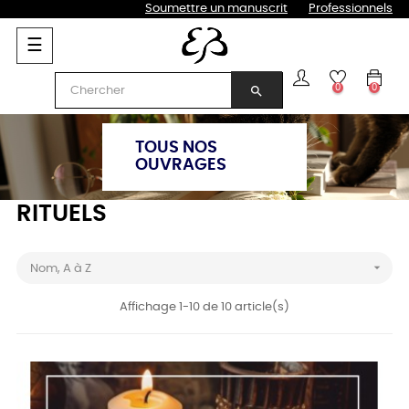
Soumettre un manuscrit
Professionnels
Basculer
☰
la
navigation
0
0
search
TOUS NOS
OUVRAGES
RITUELS

Nom, A à Z
Affichage 1-10 de 10 article(s)