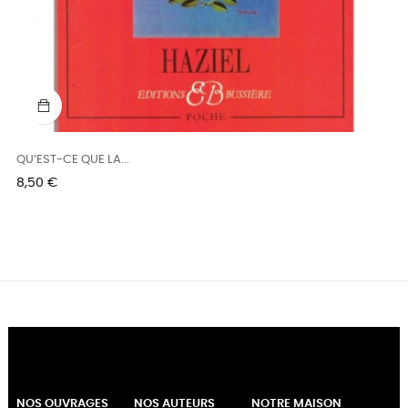
QU’EST-CE QUE LA...
Prix
8,50 €
NOS OUVRAGES
NOS AUTEURS
NOTRE MAISON