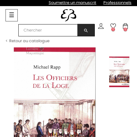
Soumettre un manuscrit
Professionnels
Basculer
☰
la
navigation
0
0
search
Retour au catalogue