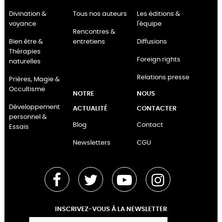
Divination &
Tous nos auteurs
Les éditions &
voyance
l'équipe
Rencontres &
Bien être &
entretiens
Diffusions
Thérapies
Foreign rights
naturelles
Relations presse
Prières, Magie &
Occultisme
NOTRE
NOUS
Développement
ACTUALITÉ
CONTACTER
personnel &
Blog
Contact
Essais
Newsletters
CGU
Facebook
Twitter
YouTube
Instagram
INSCRIVEZ-VOUS À LA NEWSLETTER