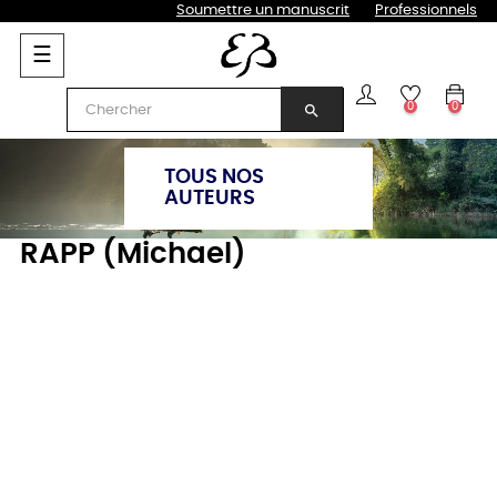
Soumettre un manuscrit
Professionnels
Basculer
☰
la
navigation
0
0
search
TOUS NOS
AUTEURS
RAPP (Michael)