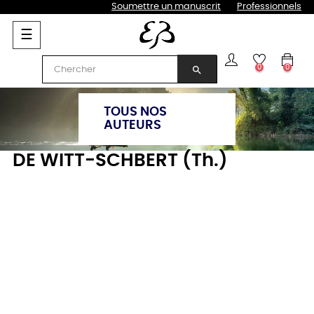
Soumettre un manuscrit
Professionnels
Basculer
☰
la
navigation
0
0
search
TOUS NOS
AUTEURS
DE WITT-SCHBERT (Th.)