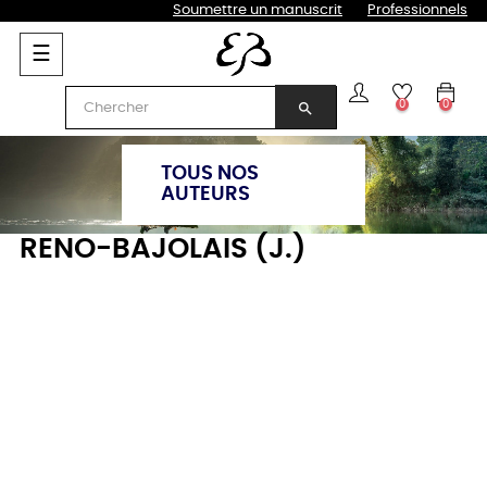
Soumettre un manuscrit
Professionnels
Basculer
☰
la
navigation
0
0
search
TOUS NOS
AUTEURS
RENO-BAJOLAIS (J.)