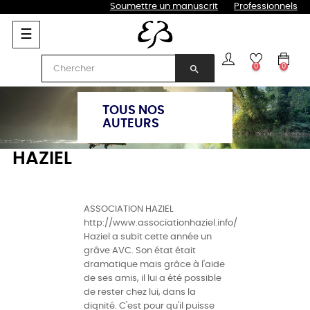
Soumettre un manuscrit
Professionnels
Basculer
☰
la
navigation
0
0
search
TOUS NOS
AUTEURS
HAZIEL
ASSOCIATION HAZIEL
http://www.associationhaziel.info/
Haziel a subit cette année un
grâve AVC. Son état était
dramatique mais grâce à l'aide
de ses amis, il lui a été possible
de rester chez lui, dans la
dignité. C'est pour qu'il puisse