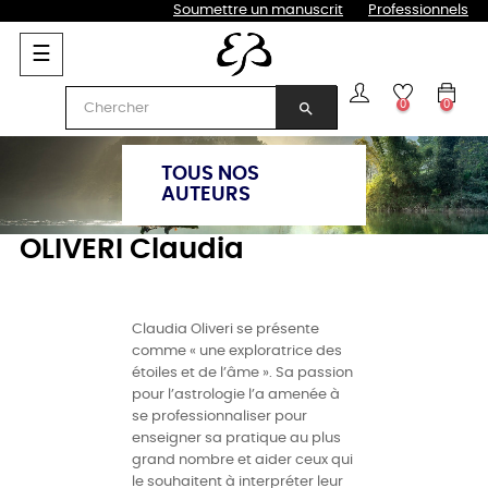
Soumettre un manuscrit
Professionnels
Basculer
☰
la
navigation
0
0
search
TOUS NOS
AUTEURS
OLIVERI Claudia
Claudia Oliveri se présente
comme « une exploratrice des
étoiles et de l’âme ». Sa passion
pour l’astrologie l’a amenée à
se professionnaliser pour
enseigner sa pratique au plus
grand nombre et aider ceux qui
le souhaitent à interpréter leur