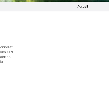
Accueil
onnel et
urs lui à
uérison
la