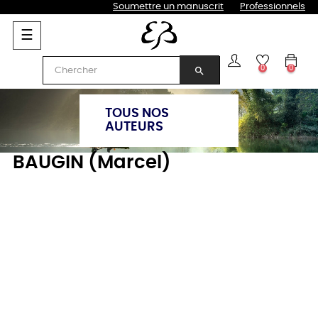
Soumettre un manuscrit
Professionnels
Basculer
☰
la
navigation
0
0
search
TOUS NOS
AUTEURS
BAUGIN (Marcel)