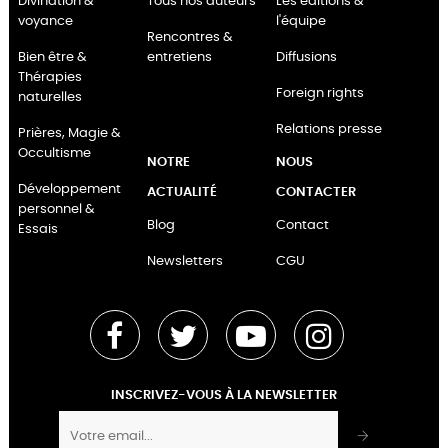
Divination &
Tous nos auteurs
Les éditions &
voyance
l'équipe
Rencontres &
Bien être &
entretiens
Diffusions
Thérapies
Foreign rights
naturelles
Relations presse
Prières, Magie &
Occultisme
NOTRE
NOUS
Développement
ACTUALITÉ
CONTACTER
personnel &
Blog
Contact
Essais
Newsletters
CGU
Facebook
Twitter
YouTube
Instagram
INSCRIVEZ-VOUS À LA NEWSLETTER