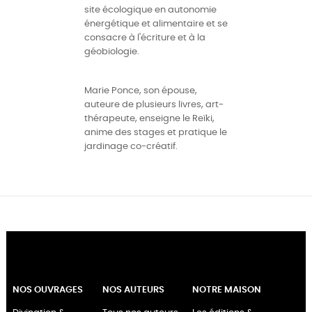
site écologique en autonomie
énergétique et alimentaire et se
consacre à l'écriture et à la
géobiologie.
Marie Ponce, son épouse,
auteure de plusieurs livres, art-
thérapeute, enseigne le Reïki,
anime des stages et pratique le
jardinage co-créatif.
NOS OUVRAGES
NOS AUTEURS
NOTRE MAISON