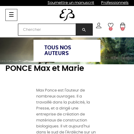
Soumettre un manuscrit
Professionnels
Basculer
☰
la
navigation
0
0
search
TOUS NOS
AUTEURS
PONCE Max et Marie
Max Ponce est l'auteur de
nombreux ouvrages. Il a
travaillé dans la publicité, la
Presse, et a dirigé une
entreprise de création de
matériaux de construction
biologiques. Il vit aujourd'hui
dans le sud de l'Ardèche sur un