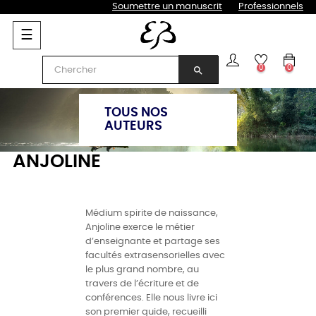
Soumettre un manuscrit
Professionnels
Basculer
☰
la
navigation
0
0
search
TOUS NOS
AUTEURS
ANJOLINE
Médium spirite de naissance,
Anjoline exerce le métier
d’enseignante et partage ses
facultés extrasensorielles avec
le plus grand nombre, au
travers de l’écriture et de
conférences. Elle nous livre ici
son premier guide, recueilli