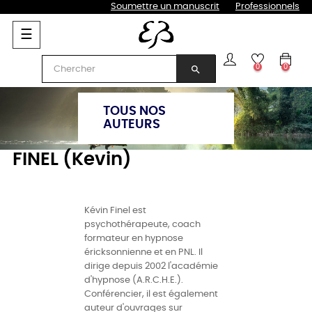
Soumettre un manuscrit
Professionnels
Basculer
☰
la
navigation
0
0
search
TOUS NOS
AUTEURS
FINEL (Kevin)
Kévin Finel est
psychothérapeute, coach
formateur en hypnose
éricksonnienne et en PNL. Il
dirige depuis 2002 l'académie
d'hypnose (A.R.C.H.E.).
Conférencier, il est également
auteur d'ouvrages sur