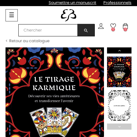
Soumettre un manuscrit
Professionnels
Basculer
☰
la
navigation
0
0
search
Retour au catalogue