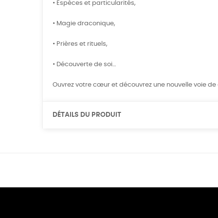
• Espèces et particularités,
• Magie draconique,
• Prières et rituels,
• Découverte de soi…
Ouvrez votre cœur et découvrez une nouvelle voie d
DÉTAILS DU PRODUIT