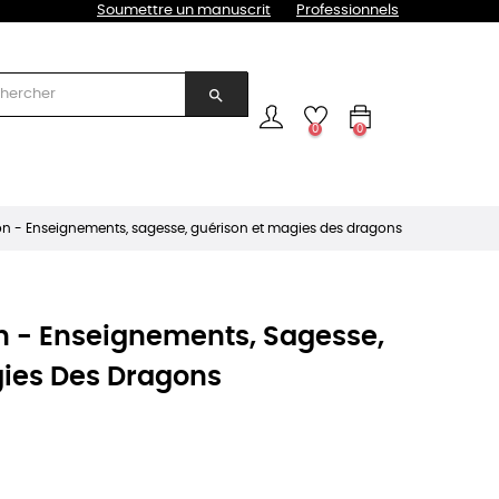
Soumettre un manuscrit
Professionnels
search
0
0
 - Enseignements, sagesse, guérison et magies des dragons
 - Enseignements, Sagesse,
gies Des Dragons