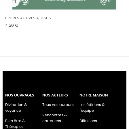
PRIERES ACTIVES A JESUS...
Prix
4,50 €
NOS OUVRAGES
NOS AUTEURS
NOTRE MAISON
Divination &
Tous nos auteurs
Les éditions &
voyance
l'équipe
Rencontres &
Bien être &
entretiens
Diffusions
Thérapies