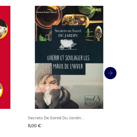
›
Secrets De Santé Du Jardin...
Secrets D
Prix
Prix
11,00 €
11,00 €