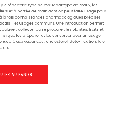
apie répertorie type de maux par type de maux, les
iliers et à portée de main dont on peut faire usage pour
 à la fois connaissances pharmacologiques précises -
s actifs - et usages communs. Une introduction permet
ltiver, collecter ou se procurer, les plantes, fruits et
ainsi que les préparer et les conserver pour un usage
nsacré aux vacances : cholestérol, détoxification, foie,
, etc.
UTER AU PANIER