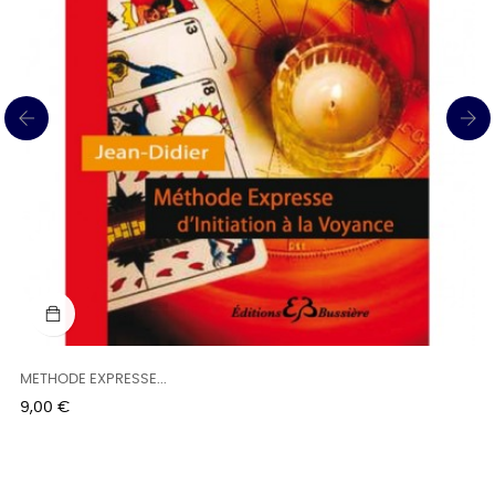
‹
›
METHODE EXPRESSE...
Prix
9,00 €