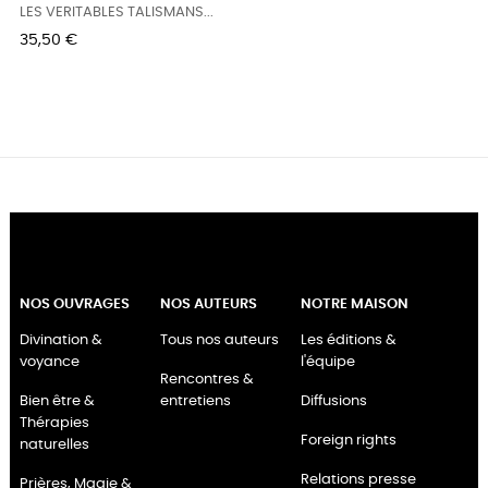
LES VERITABLES TALISMANS...
Prix
35,50 €
NOS OUVRAGES
NOS AUTEURS
NOTRE MAISON
Divination &
Tous nos auteurs
Les éditions &
voyance
l'équipe
Rencontres &
Bien être &
entretiens
Diffusions
Thérapies
Foreign rights
naturelles
Relations presse
Prières, Magie &