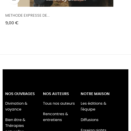
METHODE EXPRESSE DE...
Prix
9,00 €
NOS OUVRAGES
NOS AUTEURS
NOTRE MAISON
Divination &
Tous nos auteurs
Les éditions &
voyance
l'équipe
Rencontres &
Bien être &
entretiens
Diffusions
Thérapies
Foreign rights