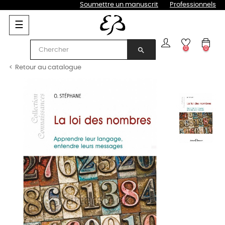
Soumettre un manuscrit
Professionnels
Basculer
☰
la
navigation
0
0
search
Retour au catalogue